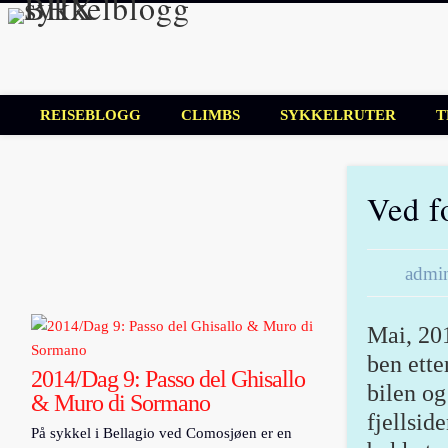
BHX sykkelbl
Sykkelblogg for mosjonister!
REISEBLOGG
CLIMBS
SYKKELRUTER
T
Ved f
admi
Mai, 201
ben ette
2014/Dag 9: Passo del Ghisallo
bilen og
& Muro di Sormano
fjellsid
På sykkel i Bellagio ved Comosjøen er en