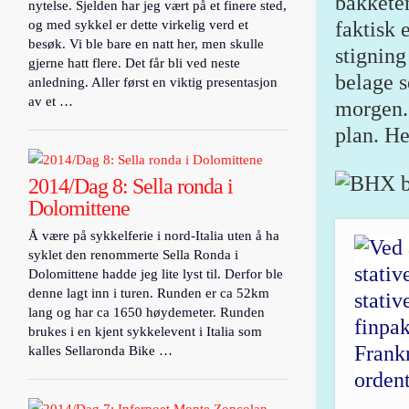
bakketem
nytelse. Sjelden har jeg vært på et finere sted,
og med sykkel er dette virkelig verd et
faktisk 
besøk. Vi ble bare en natt her, men skulle
stigning
gjerne hatt flere. Det får bli ved neste
belage s
anledning. Aller først en viktig presentasjon
av et …
morgen. 
plan. He
2014/Dag 8: Sella ronda i
Dolomittene
Å være på sykkelferie i nord-Italia uten å ha
syklet den renommerte Sella Ronda i
Dolomittene hadde jeg lite lyst til. Derfor ble
denne lagt inn i turen. Runden er ca 52km
lang og har ca 1650 høydemeter. Runden
brukes i en kjent sykkelevent i Italia som
kalles Sellaronda Bike …