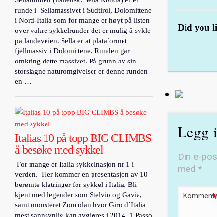
Sellarunden (italiensk: Sella Ronda) er en
runde i Sellamassivet i Südtirol, Dolomittene
i Nord-Italia som for mange er høyt på listen
Did you li
over vakre sykkelrunder det er mulig å sykle
på landeveien. Sella er at platåformet
fjellmassiv i Dolomittene. Runden går
omkring dette massivet. På grunn av sin
storslagne naturomgivelser er denne runden
en …
Legg 
Italias 10 på topp BIG CLIMBS
å besøke med sykkel
Din e-post
For mange er Italia sykkelnasjon nr 1 i
med
*
verden. Her kommer en presentasjon av 10
berømte klatringer for sykkel i Italia. Bli
kjent med legender som Stelvio og Gavia,
Kommenta
*
samt monsteret Zoncolan hvor Giro d`Italia
mest sannsynlig kan avgjøres i 2014. 1 Passo