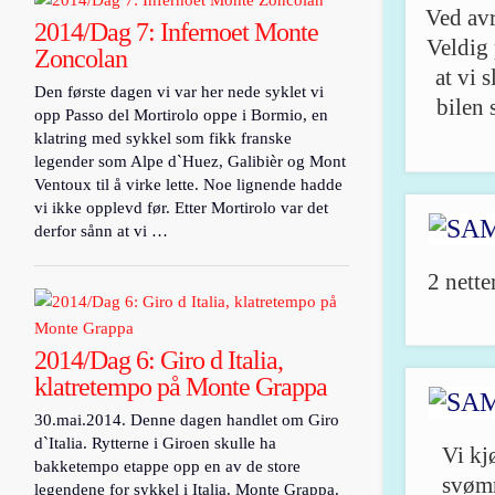
Ved avr
2014/Dag 7: Infernoet Monte
Veldig 
Zoncolan
at vi 
Den første dagen vi var her nede syklet vi
bilen 
opp Passo del Mortirolo oppe i Bormio, en
klatring med sykkel som fikk franske
legender som Alpe d`Huez, Galibièr og Mont
Ventoux til å virke lette. Noe lignende hadde
vi ikke opplevd før. Etter Mortirolo var det
derfor sånn at vi …
2 nette
2014/Dag 6: Giro d Italia,
klatretempo på Monte Grappa
30.mai.2014. Denne dagen handlet om Giro
d`Italia. Rytterne i Giroen skulle ha
Vi kjø
bakketempo etappe opp en av de store
svømm
legendene for sykkel i Italia. Monte Grappa.