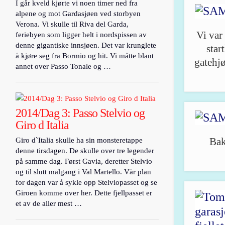
I går kveld kjørte vi noen timer ned fra
alpene og mot Gardasjøen ved storbyen
Verona. Vi skulle til Riva del Garda,
Vi var
feriebyen som ligger helt i nordspissen av
denne gigantiske innsjøen. Det var krunglete
star
å kjøre seg fra Bormio og hit. Vi måtte blant
gatehjø
annet over Passo Tonale og …
2014/Dag 3: Passo Stelvio og
Giro d Italia
Bak
Giro d`Italia skulle ha sin monsteretappe
denne tirsdagen. De skulle over tre legender
på samme dag. Først Gavia, deretter Stelvio
og til slutt målgang i Val Martello. Vår plan
for dagen var å sykle opp Stelviopasset og se
Giroen komme over her. Dette fjellpasset er
et av de aller mest …