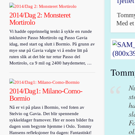
2014/Dag 2: Monsteret
Tommy 
Mortirolo
Med et 
Vi hadde opprinnelig tenkt å sykle en runde
inklusive Passo Mortirolo og Passo Gavia
idag, med start og slutt i Bormio. På grunn av
mye snø på Gavia valgte vi å endre litt på
ruten slik at det ble tur retur Passo del
Mortirolo, ca 9 mil og 2400 høydemeter, …
Tommy
Nu
2014/Dag1: Milano-Como-
st
Bormio
ha
Nå er vi på plass i Bormio, ved foten av
sl
Stelvio og Gavia. Det blir spennende
sykkeldager framover. Her er noen bilder fra
Fo
dagen som begynte hjemme i Oslo. Tommy
ol
Hansens refleksjoner fra dagen: Fantastiskt!