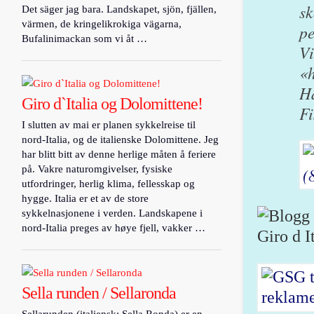
sk
Det säger jag bara. Landskapet, sjön, fjällen,
värmen, de kringelikrokiga vägarna,
pe
Bufalinimackan som vi åt …
Vi
«h
Ha
Giro d`Italia og Dolomittene!
F
I slutten av mai er planen sykkelreise til
nord-Italia, og de italienske Dolomittene. Jeg
har blitt bitt av denne herlige måten å feriere
på. Vakre naturomgivelser, fysiske
utfordringer, herlig klima, fellesskap og
hygge. Italia er et av de store
sykkelnasjonene i verden. Landskapene i
nord-Italia preges av høye fjell, vakker …
Sella runden / Sellaronda