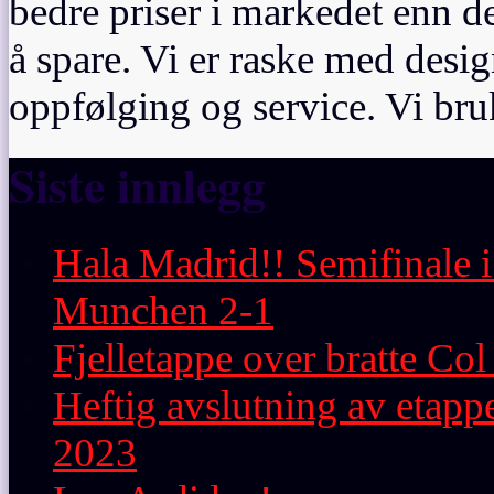
bedre priser i markedet enn de
å spare. Vi er raske med desig
oppfølging og service. Vi br
Siste innlegg
Hala Madrid!! Semifinale 
Munchen 2-1
Fjelletappe over bratte C
Heftig avslutning av etap
2023