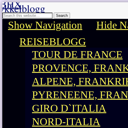
BHX sykkelblogg
Sykkelblogg for mosjonister!
Show Navigation
Hide N
REISEBLOGG
TOUR DE FRANCE
PROVENCE, FRAN
ALPENE, FRANKRI
PYRENEENE, FRA
GIRO D`ITALIA
NORD-ITALIA