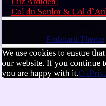
Luz Ardiden!
Col du Soulor & Col d`Au
© 2026 BHX sykkelblogg
Powered by
Pinboard Theme
We use cookies to ensure that
our website. If you continue t
you are happy with it.
Ok
Priv