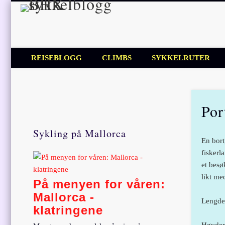
BHX sykkel
Sykkelblogg for mosjonister!
REISEBLOGG
CLIMBS
SYKKELRUTER
Por
Sykling på Mallorca
En bort
fiskerl
et besø
likt me
På menyen for våren:
Mallorca -
Lengde
klatringene