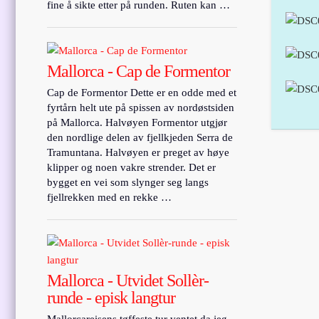
fine å sikte etter på runden. Ruten kan …
Mallorca - Cap de Formentor
Cap de Formentor Dette er en odde med et
fyrtårn helt ute på spissen av nordøstsiden
på Mallorca. Halvøyen Formentor utgjør
den nordlige delen av fjellkjeden Serra de
Tramuntana. Halvøyen er preget av høye
klipper og noen vakre strender. Det er
bygget en vei som slynger seg langs
fjellrekken med en rekke …
Mallorca - Utvidet Sollèr-
runde - episk langtur
Mallorcareisens tøffeste tur ventet da jeg