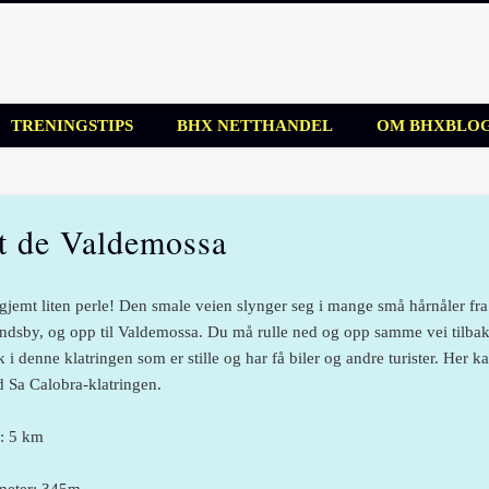
blogg
TRENINGSTIPS
BHX NETTHANDEL
OM BHXBLO
t de Valdemossa
gjemt liten perle! Den smale veien slynger seg i mange små hårnåler fra 
andsby, og opp til Valdemossa. Du må rulle ned og opp samme vei tilbake
k i denne klatringen som er stille og har få biler og andre turister. Her k
d Sa Calobra-klatringen.
: 5 km