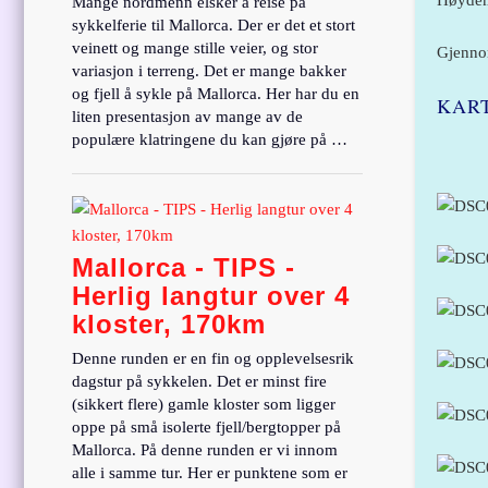
Høydem
Mange nordmenn elsker å reise på
sykkelferie til Mallorca. Der er det et stort
veinett og mange stille veier, og stor
Gjennom
variasjon i terreng. Det er mange bakker
og fjell å sykle på Mallorca. Her har du en
KAR
liten presentasjon av mange av de
populære klatringene du kan gjøre på …
Mallorca - TIPS -
Herlig langtur over 4
kloster, 170km
Denne runden er en fin og opplevelsesrik
dagstur på sykkelen. Det er minst fire
(sikkert flere) gamle kloster som ligger
oppe på små isolerte fjell/bergtopper på
Mallorca. På denne runden er vi innom
alle i samme tur. Her er punktene som er