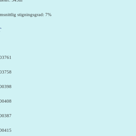
eter: 345m
snittlig stigningsgrad: 7%
T