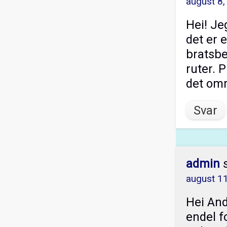
august 8,
Hei! Je
det er 
bratsbe
ruter. 
det om
Svar
admin
august 11
Hei And
endel f