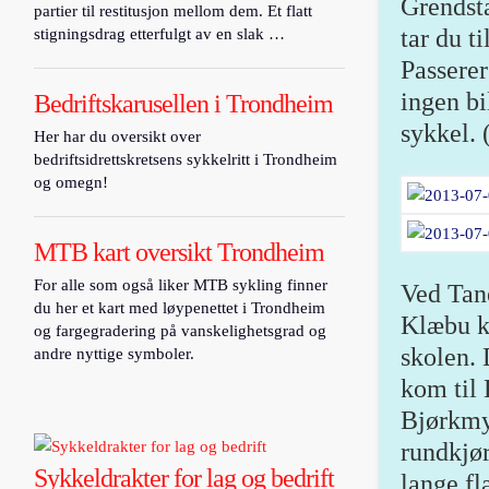
Grendsta
partier til restitusjon mellom dem. Et flatt
tar du t
stigningsdrag etterfulgt av en slak …
Passerer
ingen bi
Bedriftskarusellen i Trondheim
sykkel. 
Her har du oversikt over
bedriftsidrettskretsens sykkelritt i Trondheim
og omegn!
MTB kart oversikt Trondheim
For alle som også liker MTB sykling finner
Ved Tan
du her et kart med løypenettet i Trondheim
Klæbu k
og fargegradering på vanskelighetsgrad og
skolen.
andre nyttige symboler.
kom til 
Bjørkmy
rundkjør
Sykkeldrakter for lag og bedrift
lange fl