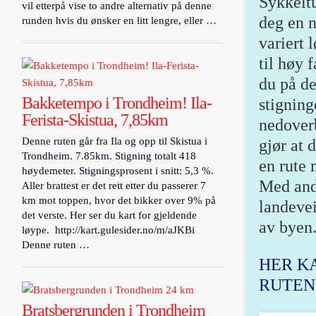
Sykkeltu
vil etterpå vise to andre alternativ på denne
deg en n
runden hvis du ønsker en litt lengre, eller …
variert 
til høy 
du på de
Bakketempo i Trondheim! Ila-
stigning
Ferista-Skistua, 7,85km
nedover
Denne ruten går fra Ila og opp til Skistua i
gjør at 
Trondheim. 7.85km. Stigning totalt 418
en rute 
høydemeter. Stigningsprosent i snitt: 5,3 %.
Med andr
Aller brattest er det rett etter du passerer 7
km mot toppen, hvor det bikker over 9% på
landeve
det verste. Her ser du kart for gjeldende
av byen
løype. http://kart.gulesider.no/m/aJKBi
Denne ruten …
HER K
RUTEN
Bratsbergrunden i Trondheim