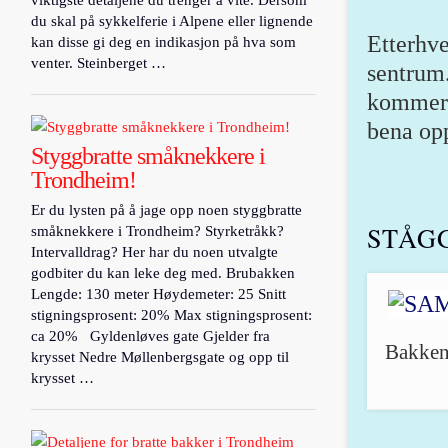
viktigste detaljene du trenger å vite. Dersom
du skal på sykkelferie i Alpene eller lignende
Etterhve
kan disse gi deg en indikasjon på hva som
venter. Steinberget …
sentrum.
kommer d
bena op
Styggbratte småknekkere i
Trondheim!
Er du lysten på å jage opp noen styggbratte
STÅG
småknekkere i Trondheim? Styrketråkk?
Intervalldrag? Her har du noen utvalgte
godbiter du kan leke deg med. Brubakken
Lengde: 130 meter Høydemeter: 25 Snitt
stigningsprosent: 20% Max stigningsprosent:
ca 20% Gyldenløves gate Gjelder fra
Bakken 
krysset Nedre Møllenbergsgate og opp til
krysset …