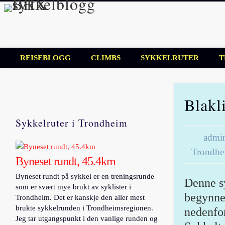
BHX sykkelbl
Sykkelblogg for mosjonister!
REISEBLOGG
CLIMBS
SYKKELRUTER
T
Blakl
Sykkelruter i Trondheim
admi
Trondhe
Byneset rundt, 45.4km
Byneset rundt på sykkel er en treningsrunde
Denne sy
som er svært mye brukt av syklister i
begynne 
Trondheim. Det er kanskje den aller mest
brukte sykkelrunden i Trondheimsregionen.
nedenfor
Jeg tar utgangspunkt i den vanlige runden og