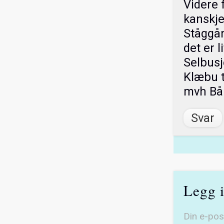
Videre 
kanskje 
Ståggån
det er 
Selbusj
Klæbu t
mvh Bå
Svar
Legg 
Din e-post