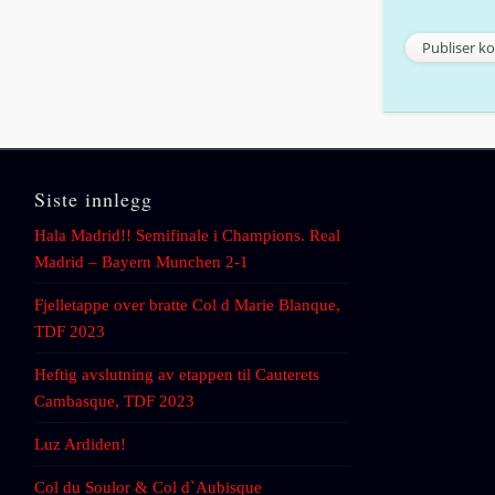
Siste innlegg
Hala Madrid!! Semifinale i Champions. Real
Madrid – Bayern Munchen 2-1
Fjelletappe over bratte Col d Marie Blanque,
TDF 2023
Heftig avslutning av etappen til Cauterets
Cambasque, TDF 2023
Luz Ardiden!
Col du Soulor & Col d`Aubisque