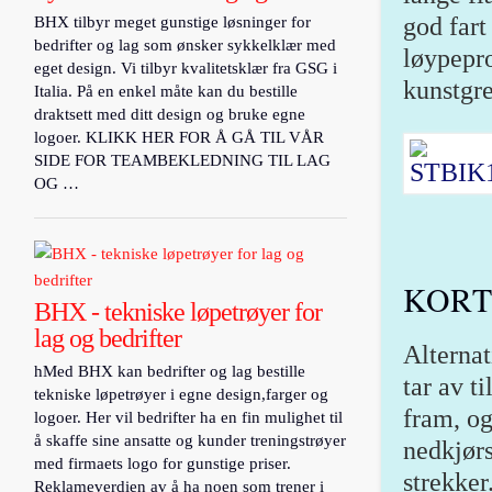
god fart
BHX tilbyr meget gunstige løsninger for
bedrifter og lag som ønsker sykkelklær med
løypepro
eget design. Vi tilbyr kvalitetsklær fra GSG i
kunstgre
Italia. På en enkel måte kan du bestille
draktsett med ditt design og bruke egne
logoer. KLIKK HER FOR Å GÅ TIL VÅR
SIDE FOR TEAMBEKLEDNING TIL LAG
OG …
KORT
BHX - tekniske løpetrøyer for
lag og bedrifter
Alternat
hMed BHX kan bedrifter og lag bestille
tar av t
tekniske løpetrøyer i egne design,farger og
fram, og
logoer. Her vil bedrifter ha en fin mulighet til
å skaffe sine ansatte og kunder treningstrøyer
nedkjørs
med firmaets logo for gunstige priser.
strekker
Reklameverdien av å ha noen som trener i