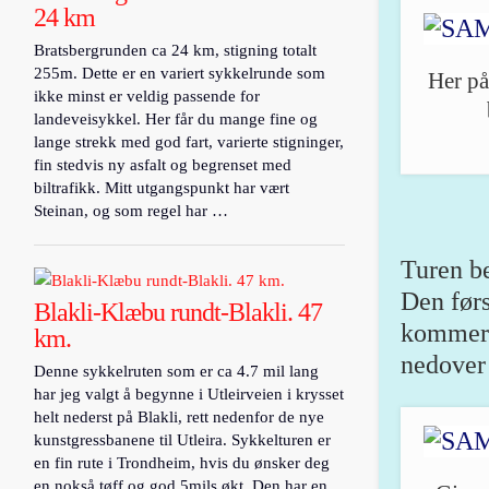
24 km
Bratsbergrunden ca 24 km, stigning totalt
255m. Dette er en variert sykkelrunde som
Her på
ikke minst er veldig passende for
landeveisykkel. Her får du mange fine og
lange strekk med god fart, varierte stigninger,
fin stedvis ny asfalt og begrenset med
biltrafikk. Mitt utgangspunkt har vært
Steinan, og som regel har …
Turen b
Den førs
Blakli-Klæbu rundt-Blakli. 47
kommer 
km.
nedover 
Denne sykkelruten som er ca 4.7 mil lang
har jeg valgt å begynne i Utleirveien i krysset
helt nederst på Blakli, rett nedenfor de nye
kunstgressbanene til Utleira. Sykkelturen er
en fin rute i Trondheim, hvis du ønsker deg
en nokså tøff og god 5mils økt. Den har en