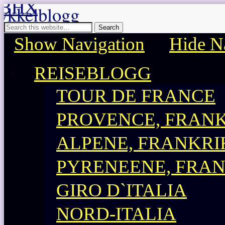
BHX sykkelblogg
Sykkelblogg for mosjonister!
Show Navigation
Hide N
REISEBLOGG
TOUR DE FRANCE
PROVENCE, FRAN
ALPENE, FRANKRI
PYRENEENE, FRA
GIRO D`ITALIA
NORD-ITALIA