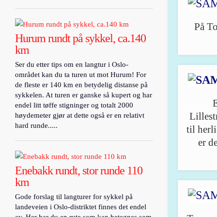
På To
Hurum rundt på sykkel, ca.140
km
Ser du etter tips om en langtur i Oslo-
området kan du ta turen ut mot Hurum! For
de fleste er 140 km en betydelig distanse på
sykkelen. At turen er ganske så kupert og har
E
endel litt tøffe stigninger og totalt 2000
Lilles
høydemeter gjør at dette også er en relativt
hard runde.....
til her
er d
Enebakk rundt, stor runde 110
km
Gode forslag til langturer for sykkel på
landeveien i Oslo-distriktet finnes det endel
av. Her har du en rute som kan betegnes som