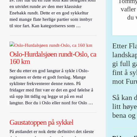
Tommy 
en utvidet runde av den mer klassiske
vafler
Enebakk rundt. Dette er en god sykkeltur
du 
med mange flate herlige partier som innbyr
til stor fart. Kan kategoriseres som …
Etter Fl
Oslo-Hurdalsjøen rundt-Oslo, ca
landska
160 km
gi full 
Ser du etter en god langtur å sykle i Oslo-
fint å s
regionen er dette et godt forslag. Mange
mot Fur
syklister frekventerer denne ruten. På
fridager med fint vær er det en god følelse å
Så kan d
stå opp litt tidlig og legge ut på en real
langtur. Bor du i Oslo eller nord for Oslo …
litt høy
bena og 
Gaustatoppen på sykkel
På østlandet er nok dette definitivt det råeste