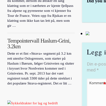
Did you li
du kommer, dersom du ønsker en lang
klatring som er i nærheten av kjente fjellpass
fra alpene og pyreneene som vi kjenner fra
Tour de France. Veien opp fra Rjukan er en
klatring som ikke kan tas lett på, men som
gir …
Tempointervall Haslum-Grini,
3.2km
Legg 
Dette er et fint «Strava» segment på 3.2 km
rett utenfor Oslogrensen, som starter på
Din e-post
Haslum i Bærum, følger Griniveien og slutter
i krysset hvor Nordveien kommer ned i
med
*
Griniveien. Pr. sept. 2013 har det vært
registrert totalt 3300 tider på dette strekket i
Kommenta
*
det populære Strava-registeret. Det er litt …