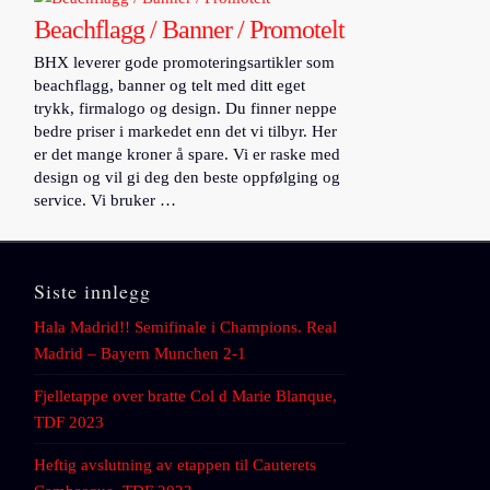
Beachflagg / Banner / Promotelt
BHX leverer gode promoteringsartikler som
beachflagg, banner og telt med ditt eget
trykk, firmalogo og design. Du finner neppe
bedre priser i markedet enn det vi tilbyr. Her
er det mange kroner å spare. Vi er raske med
design og vil gi deg den beste oppfølging og
service. Vi bruker …
Siste innlegg
Hala Madrid!! Semifinale i Champions. Real
Madrid – Bayern Munchen 2-1
Fjelletappe over bratte Col d Marie Blanque,
TDF 2023
Heftig avslutning av etappen til Cauterets