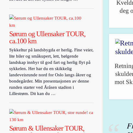
Kveldr
deg o
Sørum og Ullensaker TOUR,
ca.100 km
Sykkeltur på landsbygda er herlig. Fine veier,
lite biler og småkupert, lett, bølgende
landskap innbyr til god fart og herlig flyt på
Retning
sykkelen. Her har du en skikkelig
skulder
landeveisrunde nord for Oslo langs åkrer og
bondegårder. Min presentasjonen av denne
mot Sk
runden starter ved Åråsen stadion i
Lillestrøm. Dit kan du …
F
Sørum & Ullensaker TOUR,