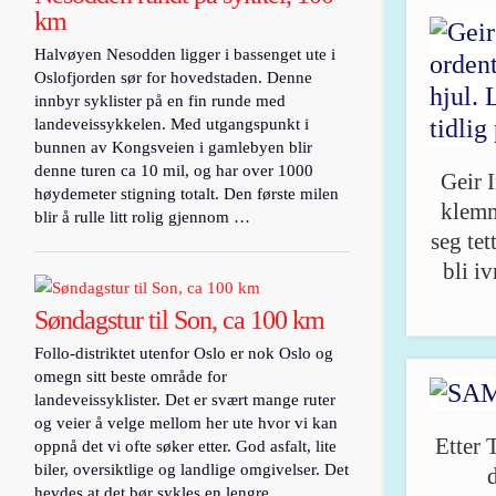
km
Halvøyen Nesodden ligger i bassenget ute i
Oslofjorden sør for hovedstaden. Denne
innbyr syklister på en fin runde med
landeveissykkelen. Med utgangspunkt i
bunnen av Kongsveien i gamlebyen blir
denne turen ca 10 mil, og har over 1000
Geir 
høydemeter stigning totalt. Den første milen
klemm
blir å rulle litt rolig gjennom …
seg tet
bli i
Søndagstur til Son, ca 100 km
Follo-distriktet utenfor Oslo er nok Oslo og
omegn sitt beste område for
landeveissyklister. Det er svært mange ruter
og veier å velge mellom her ute hvor vi kan
Etter 
oppnå det vi ofte søker etter. God asfalt, lite
biler, oversiktlige og landlige omgivelser. Det
hevdes at det bør sykles en lengre …