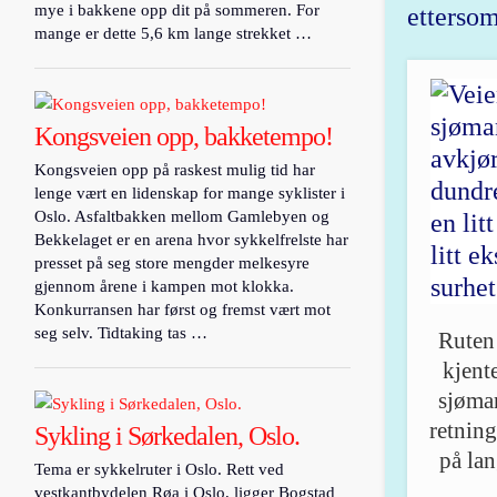
mye i bakkene opp dit på sommeren. For
ettersom
mange er dette 5,6 km lange strekket …
Kongsveien opp, bakketempo!
Kongsveien opp på raskest mulig tid har
lenge vært en lidenskap for mange syklister i
Oslo. Asfaltbakken mellom Gamlebyen og
Bekkelaget er en arena hvor sykkelfrelste har
presset på seg store mengder melkesyre
gjennom årene i kampen mot klokka.
Konkurransen har først og fremst vært mot
seg selv. Tidtaking tas …
Ruten 
kjent
sjøman
retnin
Sykling i Sørkedalen, Oslo.
på lan
Tema er sykkelruter i Oslo. Rett ved
vestkantbydelen Røa i Oslo, ligger Bogstad