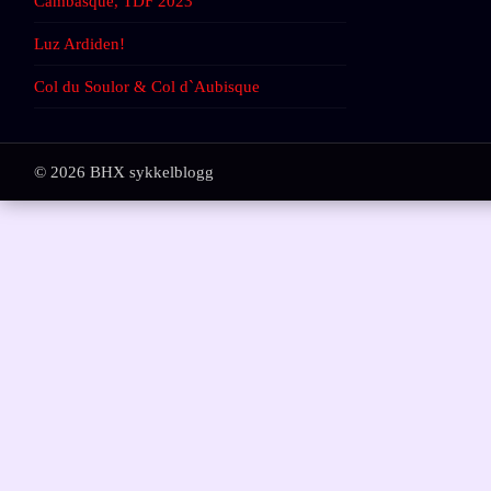
Cambasque, TDF 2023
Luz Ardiden!
Col du Soulor & Col d`Aubisque
© 2026 BHX sykkelblogg