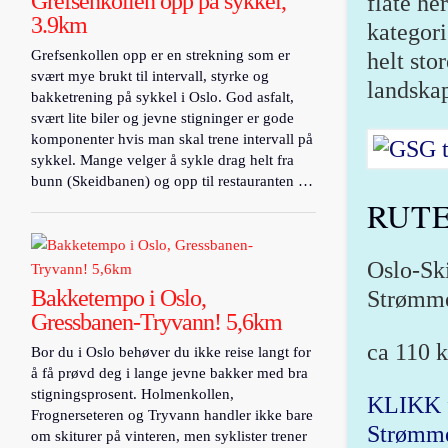
Grefsenkollen opp på sykkel,
flate he
3.9km
kategori
Grefsenkollen opp er en strekning som er
helt sto
svært mye brukt til intervall, styrke og
landskap
bakketrening på sykkel i Oslo. God asfalt,
svært lite biler og jevne stigninger er gode
komponenter hvis man skal trene intervall på
sykkel. Mange velger å sykle drag helt fra
bunn (Skeidbanen) og opp til restauranten …
RUT
Oslo-Sk
Bakketempo i Oslo,
Strømm
Gressbanen-Tryvann! 5,6km
ca 110 
Bor du i Oslo behøver du ikke reise langt for
å få prøvd deg i lange jevne bakker med bra
stigningsprosent. Holmenkollen,
KLIKK f
Frognerseteren og Tryvann handler ikke bare
Strømmen
om skiturer på vinteren, men syklister trener