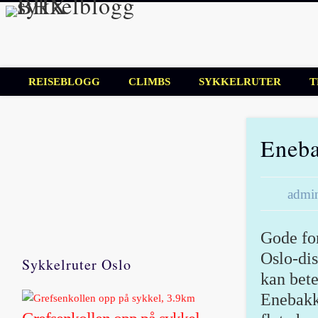
BHX sykkelbl
Sykkelblogg for mosjonister!
REISEBLOGG
CLIMBS
SYKKELRUTER
T
Eneba
admi
Gode for
Oslo-dis
Sykkelruter Oslo
kan bete
Enebakk