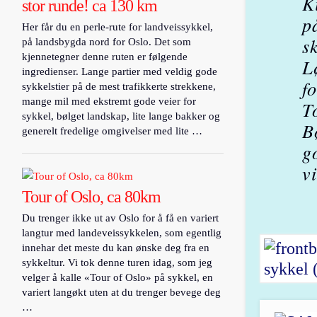
K
stor runde! ca 130 km
p
Her får du en perle-rute for landveissykkel,
s
på landsbygda nord for Oslo. Det som
kjennetegner denne ruten er følgende
L
ingredienser. Lange partier med veldig gode
f
sykkelstier på de mest trafikkerte strekkene,
mange mil med ekstremt gode veier for
T
sykkel, bølget landskap, lite lange bakker og
B
generelt fredelige omgivelser med lite …
g
v
Tour of Oslo, ca 80km
Du trenger ikke ut av Oslo for å få en variert
langtur med landeveissykkelen, som egentlig
innehar det meste du kan ønske deg fra en
sykkeltur. Vi tok denne turen idag, som jeg
velger å kalle «Tour of Oslo» på sykkel, en
variert langøkt uten at du trenger bevege deg
…