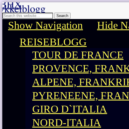
BHX sykkelblogg
Sykkelblogg for mosjonister!
Show Navigation
Hide N
REISEBLOGG
TOUR DE FRANCE
PROVENCE, FRAN
ALPENE, FRANKRI
PYRENEENE, FRA
GIRO D`ITALIA
NORD-ITALIA