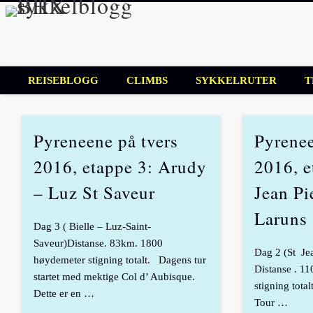
BHX sykkelbl
Sykkelblogg for mosjonister!
REISEBLOGG
CLIMBS
SYKKELRUTER
T
Pyreneene på tvers
Pyrenee
2016, etappe 3: Arudy
2016, e
– Luz St Saveur
Jean Pi
Laruns
Dag 3 ( Bielle – Luz-Saint-
Saveur)Distanse. 83km. 1800
Dag 2 (St Jea
høydemeter stigning totalt. Dagens tur
Distanse . 1
startet med mektige Col d’ Aubisque.
stigning tot
Dette er en …
Tour …