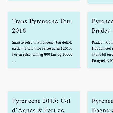
Trans Pyreneene Tour
Pyrene
2016
Prades 
Snart avreise til Pyreneene. Jeg deltok
Prades – Col
på denne turen for første gang i 2015.
Høydemeter s
For en reise. Omlag 800 km og 16000
skulle bli tur
…
En nytelse. 
Pyreneene 2015: Col
Pyrene
d`Agnes & Port de
Bagner