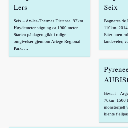
Lers
Seix
Seix – Ax-les-Thermes Distanse. 92km.
Bagneres de 
Høydemeter stigning ca 1900 meter.
110km. 2014
Starten på dagen gikk i rolige
Etter noen rol
omgivelser gjennom Ariege Regional
landeveier, v
Park. …
Pyrene
AUBIS
Bescat – Arge
70km 1500 hø
monsterfjell 
kjente fjellp