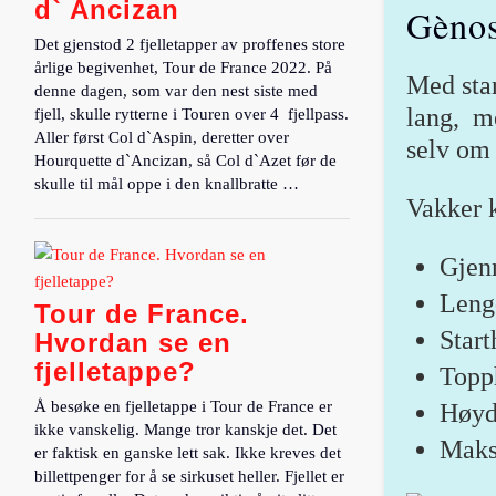
d` Ancizan
Gènos
Det gjenstod 2 fjelletapper av proffenes store
årlige begivenhet, Tour de France 2022. På
Med star
denne dagen, som var den nest siste med
lang, me
fjell, skulle rytterne i Touren over 4 fjellpass.
Aller først Col d`Aspin, deretter over
selv om 
Hourquette d`Ancizan, så Col d`Azet før de
skulle til mål oppe i den knallbratte …
Vakker k
Gjenn
Leng
Tour de France.
Star
Hvordan se en
fjelletappe?
Topp
Å besøke en fjelletappe i Tour de France er
Høyd
ikke vanskelig. Mange tror kanskje det. Det
Maks
er faktisk en ganske lett sak. Ikke kreves det
billettpenger for å se sirkuset heller. Fjellet er