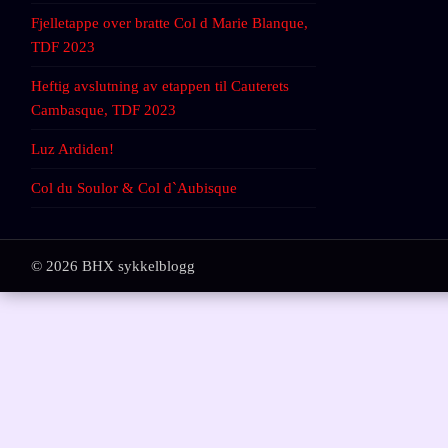
Fjelletappe over bratte Col d Marie Blanque,
TDF 2023
Heftig avslutning av etappen til Cauterets
Cambasque, TDF 2023
Luz Ardiden!
Col du Soulor & Col d`Aubisque
© 2026 BHX sykkelblogg