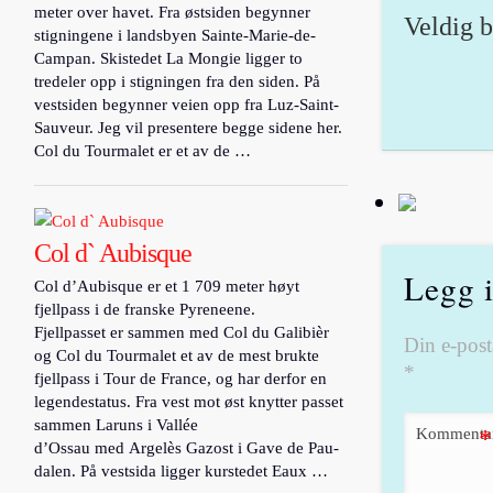
meter over havet. Fra østsiden begynner
Veldig b
stigningene i landsbyen Sainte-Marie-de-
Campan. Skistedet La Mongie ligger to
tredeler opp i stigningen fra den siden. På
vestsiden begynner veien opp fra Luz-Saint-
Sauveur. Jeg vil presentere begge sidene her.
Col du Tourmalet er et av de …
Col d` Aubisque
Legg 
Col d’Aubisque er et 1 709 meter høyt
fjellpass i de franske Pyreneene.
Fjellpasset er sammen med Col du Galibièr
Din e-posta
og Col du Tourmalet et av de mest brukte
*
fjellpass i Tour de France, og har derfor en
legendestatus. Fra vest mot øst knytter passet
sammen Laruns i Vallée
Kommenta
*
d’Ossau med Argelès Gazost i Gave de Pau-
dalen. På vestsida ligger kurstedet Eaux …