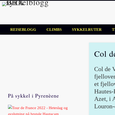
BHX sykkelbl
Sykkelblogg for mosjonister!
REISEBLOGG
CLIMBS
SYKKELRUTER
T
Col d
Col de V
fjellove
et fjell
Hautes-
På sykkel i Pyrenèene
Azet, i 
Louron-d