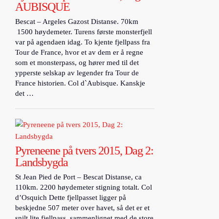
AUBISQUE
Bescat – Argeles Gazost Distanse. 70km
1500 høydemeter. Turens første monsterfjell
var på agendaen idag. To kjente fjellpass fra
Tour de France, hvor et av dem er å regne
som et monsterpass, og hører med til det
ypperste selskap av legender fra Tour de
France historien. Col d`Aubisque. Kanskje
det …
Pyreneene på tvers 2015, Dag 2:
Landsbygda
St Jean Pied de Port – Bescat Distanse, ca
110km. 2200 høydemeter stigning totalt. Col
d’Osquich Dette fjellpasset ligger på
beskjedne 507 meter over havet, så det er et
snilt lite fjellpass, sammenlignet med de store