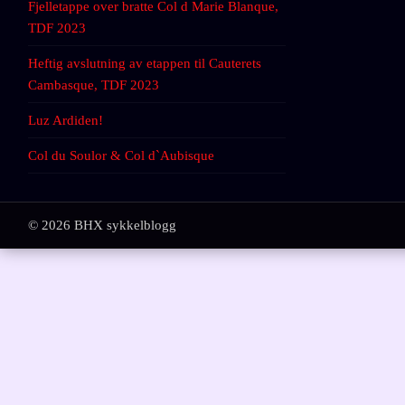
Fjelletappe over bratte Col d Marie Blanque,
TDF 2023
Heftig avslutning av etappen til Cauterets
Cambasque, TDF 2023
Luz Ardiden!
Col du Soulor & Col d`Aubisque
© 2026 BHX sykkelblogg