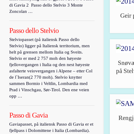
di Gavia 2 Passo dello Stelvio 3 Monte
Zoncolan …
Geir 
Passo dello Stelvio
Stelviopasset (på italiensk Passo dello
Stelvio) ligger på Italiensk territorium, men
helt på grensen mellom Italia og Sveits.
Stelvio er med 2 757 moh den høyeste
Snøvær
fjellovergangen i Italia og den nest høyeste
på Stel
asfalterte veiovergangen i Alpene – etter Col
de l`Iseran(2 770 moh). Stelvio knytter
sammen Bormio i Veltlin, Lombardia med
Prad i Vinschgau, Sør-Tirol. Den ene veien
opp …
Passo di Gavia
Rengjø
Gaviapasset, på italiensk Passo di Gavia er et
fjellpass i Dolomittene i Italia (Lombardia).