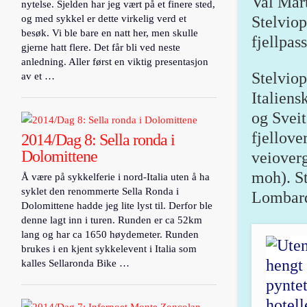
Val Mart
nytelse. Sjelden har jeg vært på et finere sted,
og med sykkel er dette virkelig verd et
Stelvio
besøk. Vi ble bare en natt her, men skulle
fjellpas
gjerne hatt flere. Det får bli ved neste
anledning. Aller først en viktig presentasjon
Stelviop
av et …
Italiens
og Sveit
fjellove
2014/Dag 8: Sella ronda i
Dolomittene
veioverg
moh). St
Å være på sykkelferie i nord-Italia uten å ha
syklet den renommerte Sella Ronda i
Lombard
Dolomittene hadde jeg lite lyst til. Derfor ble
denne lagt inn i turen. Runden er ca 52km
lang og har ca 1650 høydemeter. Runden
brukes i en kjent sykkelevent i Italia som
kalles Sellaronda Bike …