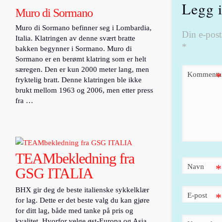
Legg 
Muro di Sormano
Muro di Sormano befinner seg i Lombardia,
Din e-posta
Italia. Klatringen av denne svært bratte
*
bakken begynner i Sormano. Muro di
Sormano er en berømt klatring som er helt
særegen. Den er kun 2000 meter lang, men
Kommenta
*
fryktelig bratt. Denne klatringen ble ikke
brukt mellom 1963 og 2006, men etter press
fra …
TEAMbekledning fra
Navn
*
GSG ITALIA
BHX gir deg de beste italienske sykkelklær
E-post
*
for lag. Dette er det beste valg du kan gjøre
for ditt lag, både med tanke på pris og
kvalitet. Hvorfor velge øst-Europa og Asia