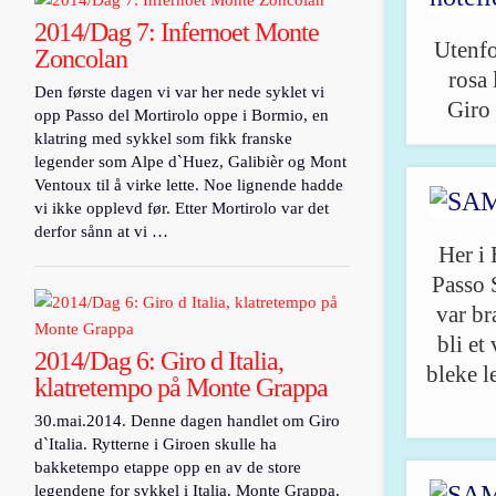
2014/Dag 7: Infernoet Monte
Utenfo
Zoncolan
rosa 
Den første dagen vi var her nede syklet vi
Giro 
opp Passo del Mortirolo oppe i Bormio, en
klatring med sykkel som fikk franske
legender som Alpe d`Huez, Galibièr og Mont
Ventoux til å virke lette. Noe lignende hadde
vi ikke opplevd før. Etter Mortirolo var det
derfor sånn at vi …
Her i
Passo 
var br
bli et
2014/Dag 6: Giro d Italia,
bleke l
klatretempo på Monte Grappa
30.mai.2014. Denne dagen handlet om Giro
d`Italia. Rytterne i Giroen skulle ha
bakketempo etappe opp en av de store
legendene for sykkel i Italia. Monte Grappa.