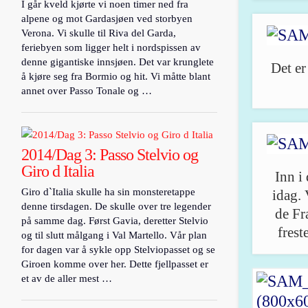
I går kveld kjørte vi noen timer ned fra
alpene og mot Gardasjøen ved storbyen
Verona. Vi skulle til Riva del Garda,
feriebyen som ligger helt i nordspissen av
denne gigantiske innsjøen. Det var krunglete
Det er
å kjøre seg fra Bormio og hit. Vi måtte blant
annet over Passo Tonale og …
2014/Dag 3: Passo Stelvio og
Giro d Italia
Inn i
Giro d`Italia skulle ha sin monsteretappe
idag.
denne tirsdagen. De skulle over tre legender
de Fr
på samme dag. Først Gavia, deretter Stelvio
frest
og til slutt målgang i Val Martello. Vår plan
for dagen var å sykle opp Stelviopasset og se
Giroen komme over her. Dette fjellpasset er
et av de aller mest …