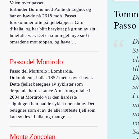
Veien over passet
forbinder Bormio med Ponte di Legno, og
Tommy
har en høyde på 2618 moh. Passet
Passo 
forekommer ofte på fjelletapper i Giro
d’Italia, og har blitt beryktet på grunn av sitt
lunefulle vær. Det er som regel mye snø i
Da
områdene mot toppen, og høye …
St
el
Passo del Mortirolo
ti
Passo del Mortirolo i Lombardia,
De
Dolomittene, Italia. 1852 meter over havet.
sm
Dette fjellet betegnes av syklister som
drepende hardt. Lance Armstrong uttalte i
I 
2004 at Mortirolo var den hardeste
mo
stigningen han hadde syklet noensinne. Det
betegnes som et av de aller tøffeste fjell som
ma
kan sykles i Italia, og mange …
va
Så
Monte Zoncolan