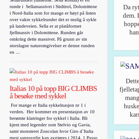
Sellarunden (italiensk: Sella Ronda) er en
Da ry
runde i Sellamassivet i Südtirol, Dolomittene
i Nord-Italia som for mange er høyt på listen
dem. D
over vakre sykkelrunder det er mulig å sykle
hoppe
på landeveien. Sella er at platåformet
han
fjellmassiv i Dolomittene. Runden går
omkring dette massivet. På grunn av sin
storslagne naturomgivelser er denne runden
en …
Dette
Italias 10 på topp BIG CLIMBS
fjellet
å besøke med sykkel
mange
For mange er Italia sykkelnasjon nr 1 i
huske
verden. Her kommer en presentasjon av 10
kar
berømte klatringer for sykkel i Italia. Bli
kjent med legender som Stelvio og Gavia,
samt monsteret Zoncolan hvor Giro d`Italia
mest sannsynlig kan avgjøres i 2014. 1 Passo