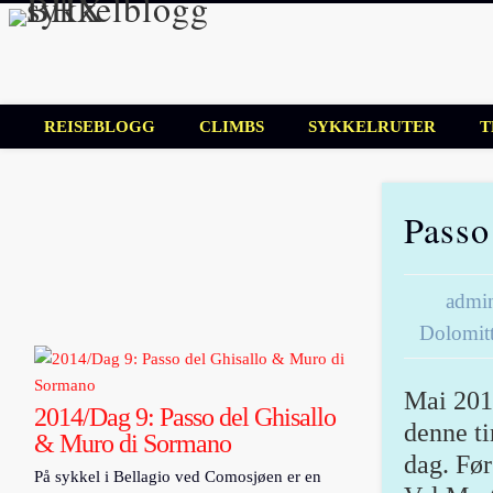
BHX sykkelbl
Sykkelblogg for mosjonister!
REISEBLOGG
CLIMBS
SYKKELRUTER
T
Passo 
admi
Dolomit
Mai 2014
2014/Dag 9: Passo del Ghisallo
denne ti
& Muro di Sormano
dag. Før
På sykkel i Bellagio ved Comosjøen er en