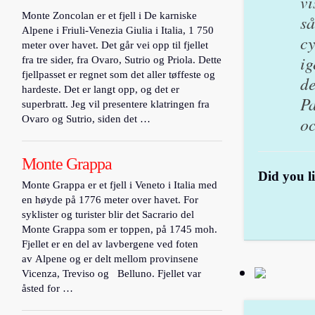
vi
Monte Zoncolan er et fjell i De karniske
så
Alpene i Friuli-Venezia Giulia i Italia, 1 750
cy
meter over havet. Det går vei opp til fjellet
ig
fra tre sider, fra Ovaro, Sutrio og Priola. Dette
fjellpasset er regnet som det aller tøffeste og
de
hardeste. Det er langt opp, og det er
Pa
superbratt. Jeg vil presentere klatringen fra
oc
Ovaro og Sutrio, siden det …
Monte Grappa
Did you li
Monte Grappa er et fjell i Veneto i Italia med
en høyde på 1776 meter over havet. For
syklister og turister blir det Sacrario del
Monte Grappa som er toppen, på 1745 moh.
Fjellet er en del av lavbergene ved foten
av Alpene og er delt mellom provinsene
Vicenza, Treviso og Belluno. Fjellet var
åsted for …