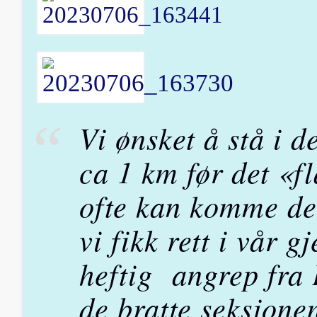
Vi ønsket å stå i d
ca 1 km før det «fl
ofte kan komme der
vi fikk rett i vår gj
heftig angrep fra 
de bratte seksjone