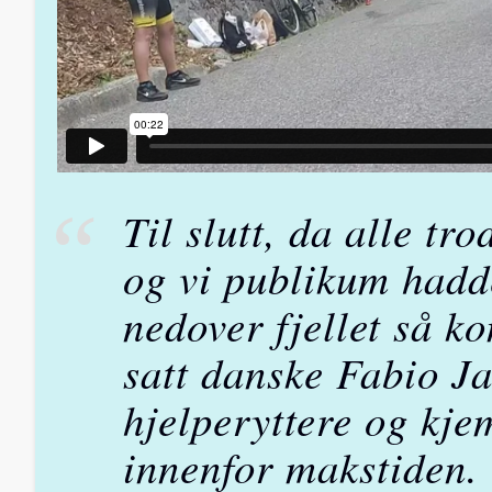
Til slutt, da alle tro
og vi publikum hadde
nedover fjellet så k
satt danske Fabio J
hjelperyttere og kj
innenfor makstiden.