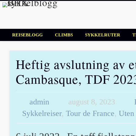
BHX sykkelbl
Sykkelblogg for mosjonister!
REISEBLOGG
CLIMBS
SYKKELRUTER
T
Heftig avslutning av e
Cambasque, TDF 202
admin
august 8, 2023
Sykkelreiser
,
Tour de France
,
Uten 