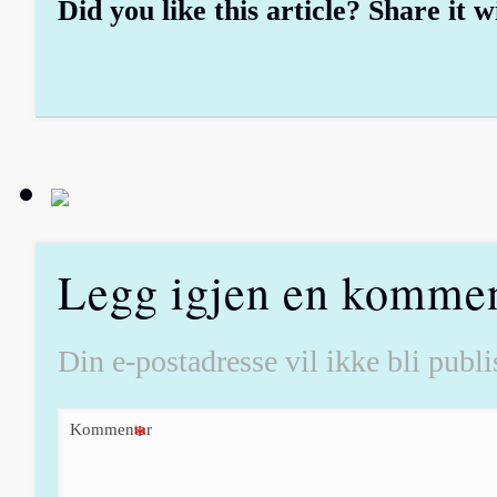
Did you like this article? Share it w
Legg igjen en komme
Din e-postadresse vil ikke bli publis
Kommentar
*