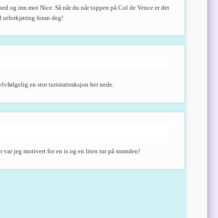
e ned og inn mot Nice. Så når du når toppen på Col de Vence er det
 utforkjøring foran deg!
lvfølgelig en stor turistattraksjon her nede.
r var jeg motivert for en is og en liten tur på stranden!