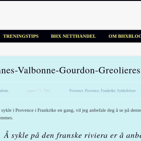
blogg
TRENINGSTIPS
BHX NETTHANDEL
OM BHXBLO
nes-Valbonne-Gourdon-Greoliere
admin
august 11, 2013
Provence
,
Provence, Frankrike
,
Sykkelreiser
 sykle i Provence i Frankrike en gang, vil jeg anbefale deg å se på den
lemmes.
Å sykle på den franske riviera er å anbef