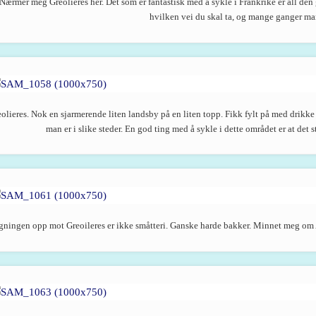
Nærmer meg Greolieres her. Det som er fantastisk med å sykle i Frankrike er all den
hvilken vei du skal ta, og mange ganger mar
olieres. Nok en sjarmerende liten landsby på en liten topp. Fikk fylt på med drikke o
man er i slike steder. En god ting med å sykle i dette området er at det
gningen opp mot Greoileres er ikke småtteri. Ganske harde bakker. Minnet meg om A