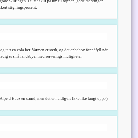
 gode skiltingen. Du får skilt på km til toppen, gode merkinger
kert stigningsprosent.
g tatt en cola her. Varmen er sterk, og det er behov for påfyll når
 stadig er små landsbyer med serverings muligheter.
lpe d Huez en stund, men det er heldigvis ikke like langt opp:-)