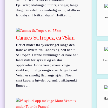
den franske riviera er å anbefale.
Fjellsider, klatringer, utforkjøringer, lange
drag, fin asfalt, vidunderlig natur, idylliske
landsbyer. Hvilken drøm! Hvilket …
Va
Cannes-St.Tropez, ca 75km
Her er bilder fra sykkeldager langs den
franske riviera fra Cannes og helt ned til
St.Tropez. Denne strekningen er bare helt
fantastisk for sykkel og en stor
Her
opplevelse. Gode veier, oversiktlige
strekker, utrolige omgivelser langs havet.
Veien er rimelig flat langs sjøen. Noen
små kuperte høyder og små utsiktspunkt
finnes …
Her