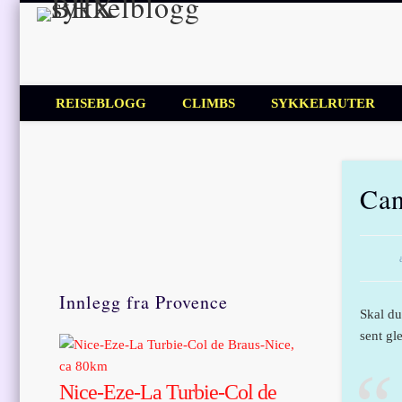
BHX sykkel
Sykkelblogg for mosjonister!
REISEBLOGG
CLIMBS
SYKKELRUTER
Can
Innlegg fra Provence
Skal du
sent g
Nice-Eze-La Turbie-Col de