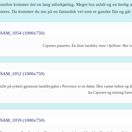
ourdon kommer det en lang utforkjøring. Meget bra asfalt og en herlig ut
ieres. Da kommer du inn på en fantastisk vei som er ganske flat og går sl
Cipieres passeres. En liten landsby inne i fjellene. Her v
rulle på sykkel gjennom landsbygden i Provence er en drøm. Den varme luften og de 
fra Cipieres og retning Greo