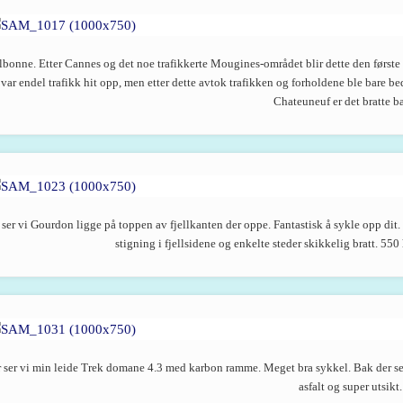
lbonne. Etter Cannes og det noe trafikkerte Mougines-området blir dette den første
var endel trafikk hit opp, men etter dette avtok trafikken og forholdene ble bare 
Chateuneuf er det bratte b
 ser vi Gourdon ligge på toppen av fjellkanten der oppe. Fantastisk å sykle opp dit.
stigning i fjellsidene og enkelte steder skikkelig bratt. 5
 ser vi min leide Trek domane 4.3 med karbon ramme. Meget bra sykkel. Bak der ser
asfalt og super utsikt.