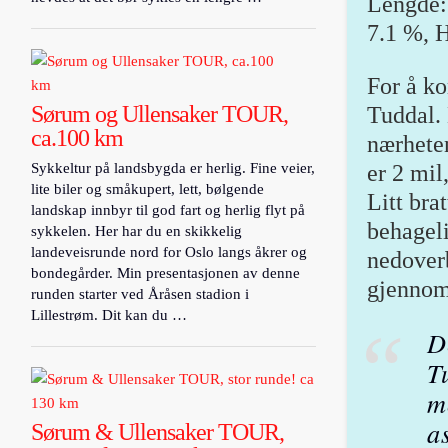
Lengde:
7.1 %,
H
For å ko
Sørum og Ullensaker TOUR,
Tuddal.
ca.100 km
nærhete
Sykkeltur på landsbygda er herlig. Fine veier,
er 2 mil
lite biler og småkupert, lett, bølgende
Litt bra
landskap innbyr til god fart og herlig flyt på
behagel
sykkelen. Her har du en skikkelig
landeveisrunde nord for Oslo langs åkrer og
nedoverb
bondegårder. Min presentasjonen av denne
gjennom
runden starter ved Åråsen stadion i
Lillestrøm. Dit kan du …
D
T
m
a
Sørum & Ullensaker TOUR,