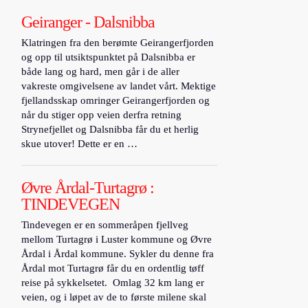
Geiranger - Dalsnibba
Klatringen fra den berømte Geirangerfjorden
og opp til utsiktspunktet på Dalsnibba er
både lang og hard, men går i de aller
vakreste omgivelsene av landet vårt. Mektige
fjellandsskap omringer Geirangerfjorden og
når du stiger opp veien derfra retning
Strynefjellet og Dalsnibba får du et herlig
skue utover! Dette er en …
Øvre Årdal-Turtagrø :
TINDEVEGEN
Tindevegen er en sommeråpen fjellveg
mellom Turtagrø i Luster kommune og Øvre
Årdal i Årdal kommune. Sykler du denne fra
Årdal mot Turtagrø får du en ordentlig tøff
reise på sykkelsetet. Omlag 32 km lang er
veien, og i løpet av de to første milene skal