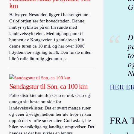
G
km
Halvøyen Nesodden ligger i bassenget ute i
Oslofjorden sør for hovedstaden. Denne
innbyr syklister på en fin runde med
landeveissykkelen. Med utgangspunkt i
D
bunnen av Kongsveien i gamlebyen blir
p
denne turen ca 10 mil, og har over 1000
t
høydemeter stigning totalt. Den første milen
blir å rulle litt rolig gjennom …
o
N
Søndagstur til Son, ca 100 km
HER E
Follo-distriktet utenfor Oslo er nok Oslo og
omegn sitt beste område for
landeveissyklister. Det er svært mange ruter
og veier å velge mellom her ute hvor vi kan
FRA 
oppnå det vi ofte søker etter. God asfalt, lite
biler, oversiktlige og landlige omgivelser. Det
hevdes at det bør sykles en lengre …