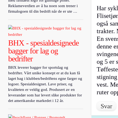
med firmaets logo for gunstige priser.
Reklameverdien av å ha noen som trener i
Har sykl
firmalogoen til din bedrift når de er ute …
Flisetjø
også sa
trakter.
En sven
BHX - spesialdesignede
denne er
bagger for lag og
svingen
bedrifter
og 5 er
BHX leverer bagger for sportslag og
Tøffest
bedrifter. Vårt unike konsept er at du kan få
stigning
laget bag i klubben/bedriftens egne farger og
vest. Me
logoer. Spesialdesignet. Lave priser, og
kvaliteten er veldig god. Produsert av en
ruter o
leverandør som har levert slike produkter for
det amerikanske markedet i 12 år.
Svar