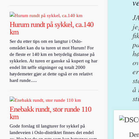
v
JA
Hurum rundt på sykkel, ca.140
je
km
fi
Ser du etter tips om en langtur i Oslo-
pa
området kan du ta turen ut mot Hurum! For
hø
de fleste er 140 km en betydelig distanse på
ov
sykkelen. At turen er ganske så kupert og har
endel litt tøffe stigninger og totalt 2000
er
høydemeter gjør at dette også er en relativt
st
hard runde.....
å 
st
Enebakk rundt, stor runde 110
km
Gode forslag til langturer for sykkel på
landeveien i Oslo-distriktet finnes det endel
Den
av. Her har du en rute som kan betegnes som