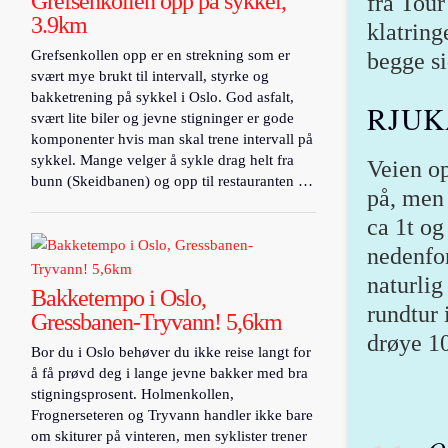
Grefsenkollen opp på sykkel,
fra Tour
3.9km
klatring
Grefsenkollen opp er en strekning som er
begge si
svært mye brukt til intervall, styrke og
bakketrening på sykkel i Oslo. God asfalt,
RJUK
svært lite biler og jevne stigninger er gode
komponenter hvis man skal trene intervall på
sykkel. Mange velger å sykle drag helt fra
Veien op
bunn (Skeidbanen) og opp til restauranten …
på, men 
ca 1t og
nedenfo
naturlig
Bakketempo i Oslo,
rundtur 
Gressbanen-Tryvann! 5,6km
drøye 10
Bor du i Oslo behøver du ikke reise langt for
å få prøvd deg i lange jevne bakker med bra
stigningsprosent. Holmenkollen,
Frognerseteren og Tryvann handler ikke bare
om skiturer på vinteren, men syklister trener