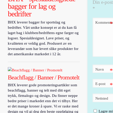
Din e-posta
bagger for lag og
*
bedrifter
BHX leverer bagger for sportslag og
Kommenta
*
bedrifter. Vårt unike konsept er at du kan få
laget bag i klubben/bedriftens egne farger og
logoer. Spesialdesignet. Lave priser, og
kvaliteten er veldig god. Produsert av en
leverandør som har levert slike produkter for
det amerikanske markedet i 12 år.
Navn
*
Beachflagg / Banner / Promotelt
E-post
*
BHX leverer gode promoteringsartikler som
beachflagg, banner og telt med ditt eget
trykk, firmalogo og design. Du finner neppe
Nettsted
bedre priser i markedet enn det vi tilbyr. Her
er det mange kroner å spare. Vi er raske med
Lagre mit
design og vil gi deg den beste oppfølging og