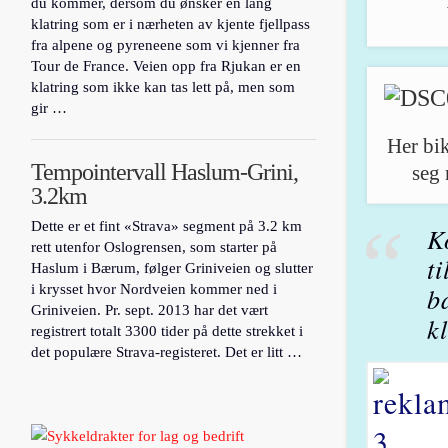
du kommer, dersom du ønsker en lang
klatring som er i nærheten av kjente fjellpass
fra alpene og pyreneene som vi kjenner fra
Tour de France. Veien opp fra Rjukan er en
klatring som ikke kan tas lett på, men som
gir …
Her bik
Tempointervall Haslum-Grini,
seg 
3.2km
Dette er et fint «Strava» segment på 3.2 km
K
rett utenfor Oslogrensen, som starter på
t
Haslum i Bærum, følger Griniveien og slutter
i krysset hvor Nordveien kommer ned i
b
Griniveien. Pr. sept. 2013 har det vært
k
registrert totalt 3300 tider på dette strekket i
det populære Strava-registeret. Det er litt …