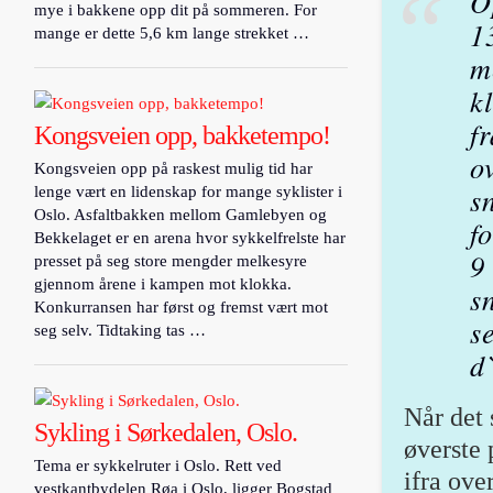
O
mye i bakkene opp dit på sommeren. For
1
mange er dette 5,6 km lange strekket …
m
k
f
Kongsveien opp, bakketempo!
o
Kongsveien opp på raskest mulig tid har
s
lenge vært en lidenskap for mange syklister i
Oslo. Asfaltbakken mellom Gamlebyen og
f
Bekkelaget er en arena hvor sykkelfrelste har
9
presset på seg store mengder melkesyre
gjennom årene i kampen mot klokka.
s
Konkurransen har først og fremst vært mot
s
seg selv. Tidtaking tas …
d
Når det
Sykling i Sørkedalen, Oslo.
øverste 
Tema er sykkelruter i Oslo. Rett ved
ifra ove
vestkantbydelen Røa i Oslo, ligger Bogstad