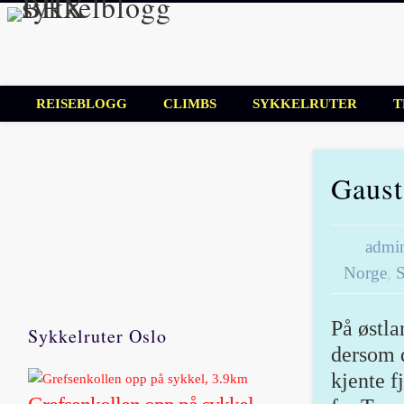
BHX sykkelbl
Sykkelblogg for mosjonister!
REISEBLOGG
CLIMBS
SYKKELRUTER
T
Gaust
admi
Norge
,
S
På østla
Sykkelruter Oslo
dersom d
kjente f