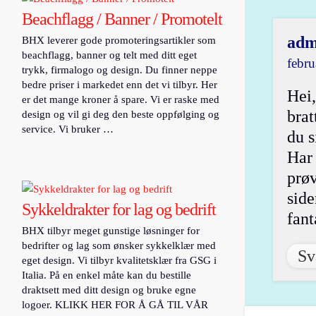
Beachflagg / Banner / Promotelt
adm
BHX leverer gode promoteringsartikler som
beachflagg, banner og telt med ditt eget
febru
trykk, firmalogo og design. Du finner neppe
bedre priser i markedet enn det vi tilbyr. Her
Hei,
er det mange kroner å spare. Vi er raske med
brat
design og vil gi deg den beste oppfølging og
service. Vi bruker …
du s
Har 
prøv
side
Sykkeldrakter for lag og bedrift
fant
BHX tilbyr meget gunstige løsninger for
bedrifter og lag som ønsker sykkelklær med
Sv
eget design. Vi tilbyr kvalitetsklær fra GSG i
Italia. På en enkel måte kan du bestille
draktsett med ditt design og bruke egne
logoer. KLIKK HER FOR Å GÅ TIL VÅR