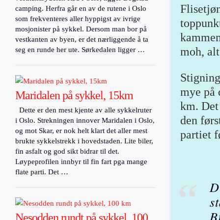
Flisetjø
camping. Herfra går en av de rutene i Oslo
som frekventeres aller hyppigst av ivrige
toppunkt
mosjonister på sykkel. Dersom man bor på
kammen 
vestkanten av byen, er det nærliggende å ta
moh, al
seg en runde her ute. Sørkedalen ligger …
Stigning
mye på d
Maridalen på sykkel, 15km
km. Det 
Dette er den mest kjente av alle sykkelruter
den førs
i Oslo. Strekningen innover Maridalen i Oslo,
og mot Skar, er nok helt klart det aller mest
partiet 
brukte sykkelstrekk i hovedstaden. Lite biler,
fin asfalt og god sikt bidrar til det.
Løypeprofilen innbyr til fin fart pga mange
flate parti. Det …
D
s
B
Nesodden rundt på sykkel, 100