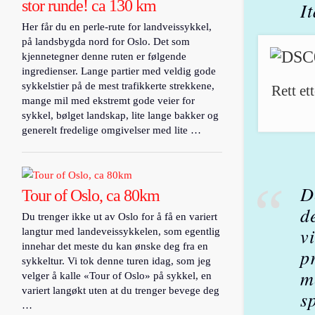
stor runde! ca 130 km
I
Her får du en perle-rute for landveissykkel,
på landsbygda nord for Oslo. Det som
kjennetegner denne ruten er følgende
ingredienser. Lange partier med veldig gode
sykkelstier på de mest trafikkerte strekkene,
Rett et
mange mil med ekstremt gode veier for
sykkel, bølget landskap, lite lange bakker og
generelt fredelige omgivelser med lite …
D
Tour of Oslo, ca 80km
d
Du trenger ikke ut av Oslo for å få en variert
v
langtur med landeveissykkelen, som egentlig
innehar det meste du kan ønske deg fra en
p
sykkeltur. Vi tok denne turen idag, som jeg
m
velger å kalle «Tour of Oslo» på sykkel, en
variert langøkt uten at du trenger bevege deg
s
…