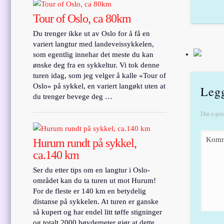
Tour of Oslo, ca 80km
Du trenger ikke ut av Oslo for å få en
variert langtur med landeveissykkelen,
som egentlig innehar det meste du kan
ønske deg fra en sykkeltur. Vi tok denne
turen idag, som jeg velger å kalle «Tour of
Oslo» på sykkel, en variert langøkt uten at
Leg
du trenger bevege deg …
Din e-post
Komm
Hurum rundt på sykkel,
ca.140 km
Ser du etter tips om en langtur i Oslo-
området kan du ta turen ut mot Hurum!
For de fleste er 140 km en betydelig
distanse på sykkelen. At turen er ganske
så kupert og har endel litt tøffe stigninger
og totalt 2000 høydemeter gjør at dette