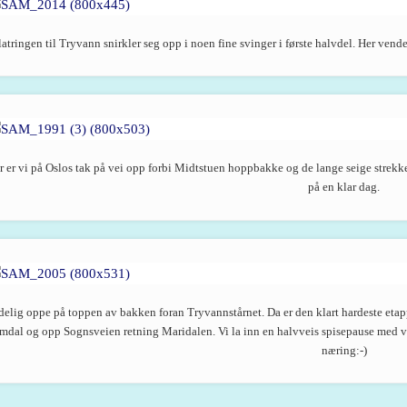
atringen til Tryvann snirkler seg opp i noen fine svinger i første halvdel. Her ven
r er vi på Oslos tak på vei opp forbi Midtstuen hoppbakke og de lange seige strekk
på en klar dag.
elig oppe på toppen av bakken foran Tryvannstårnet. Da er den klart hardeste etap
mdal og opp Sognsveien retning Maridalen. Vi la inn en halvveis spisepause med v
næring:-)