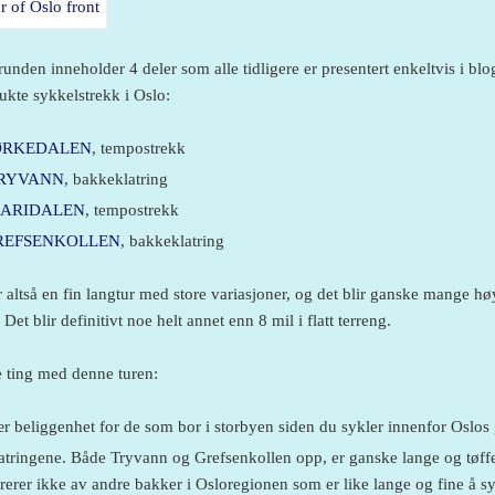
unden inneholder 4 deler som alle tidligere er presentert enkeltvis i blo
ukte sykkelstrekk i Oslo:
ØRKEDALEN
, tempostrekk
RYVANN
, bakkeklatring
ARIDALEN
, tempostrekk
REFSENKOLLEN
, bakkeklatring
r altså en fin langtur med store variasjoner, og det blir ganske mange 
 Det blir definitivt noe helt annet enn 8 mil i flatt terreng.
e ting med denne turen:
r beliggenhet for de som bor i storbyen siden du sykler innenfor Oslos 
atringene. Både Tryvann og Grefsenkollen opp, er ganske lange og tøff
orerer ikke av andre bakker i Osloregionen som er like lange og fine å sy