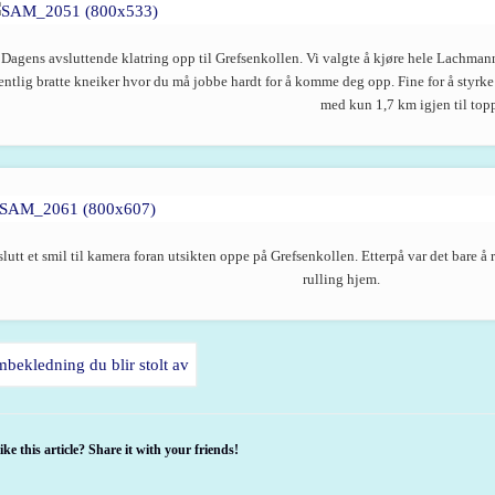
Dagens avsluttende klatring opp til Grefsenkollen. Vi valgte å kjøre hele Lachma
entlig bratte kneiker hvor du må jobbe hardt for å komme deg opp. Fine for å styrke b
med kun 1,7 km igjen til top
slutt et smil til kamera foran utsikten oppe på Grefsenkollen. Etterpå var det bare å 
rulling hjem.
ike this article? Share it with your friends!