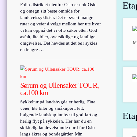
Eta
Follo-distriktet utenfor Oslo er nok Oslo
og omegn sitt beste område for
landeveissyklister. Det er svært mange
ruter og veier å velge mellom her ute hvor
vi kan oppnå det vi ofte søker etter. God
asfalt, lite biler, oversiktlige og landlige
Ma
omgivelser. Det hevdes at det bør sykles
en lengre …
Sørum og Ullensaker TOUR,
ca.100 km
Sykkeltur på landsbygda er herlig. Fine
veier, lite biler og småkupert, lett,
Eta
bølgende landskap innbyr til god fart og
herlig flyt på sykkelen. Her har du en
skikkelig landeveisrunde nord for Oslo
langs åkrer og bondegårder. Min