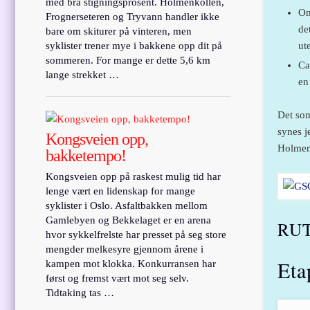
med bra stigningsprosent. Holmenkollen,
Om
Frognerseteren og Tryvann handler ikke
de
bare om skiturer på vinteren, men
ut
syklister trener mye i bakkene opp dit på
sommeren. For mange er dette 5,6 km
Ca
lange strekket …
en
Det som
synes j
Kongsveien opp,
Holmenk
bakketempo!
Kongsveien opp på raskest mulig tid har
lenge vært en lidenskap for mange
syklister i Oslo. Asfaltbakken mellom
Gamlebyen og Bekkelaget er en arena
RU
hvor sykkelfrelste har presset på seg store
mengder melkesyre gjennom årene i
Eta
kampen mot klokka. Konkurransen har
først og fremst vært mot seg selv.
Tidtaking tas …