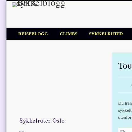
BHX sykkel
Sykkelblogg for mosjonister!
REISEBLOGG
CLIMBS
SYKKELRUTER
Tou
Du tren
sykkelt
utenfor
Sykkelruter Oslo