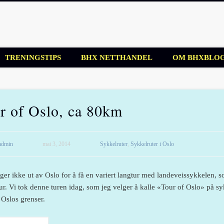
blogg
TRENINGSTIPS
BHX NETTHANDEL
OM BHXBLO
r of Oslo, ca 80km
admin
mai 3, 2014
Sykkelruter
,
Sykkelruter i Oslo
ger ikke ut av Oslo for å få en variert langtur med landeveissykkelen, 
ur. Vi tok denne turen idag, som jeg velger å kalle «Tour of Oslo» på sy
 Oslos grenser.