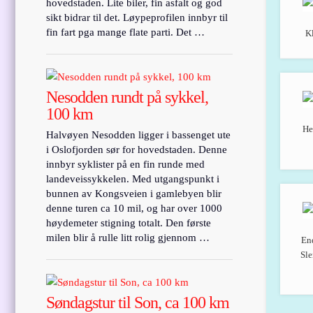
hovedstaden. Lite biler, fin asfalt og god
sikt bidrar til det. Løypeprofilen innbyr til
fin fart pga mange flate parti. Det …
Kl
Nesodden rundt på sykkel,
100 km
He
Halvøyen Nesodden ligger i bassenget ute
i Oslofjorden sør for hovedstaden. Denne
innbyr syklister på en fin runde med
landeveissykkelen. Med utgangspunkt i
bunnen av Kongsveien i gamlebyen blir
denne turen ca 10 mil, og har over 1000
høydemeter stigning totalt. Den første
milen blir å rulle litt rolig gjennom …
End
Sle
Søndagstur til Son, ca 100 km