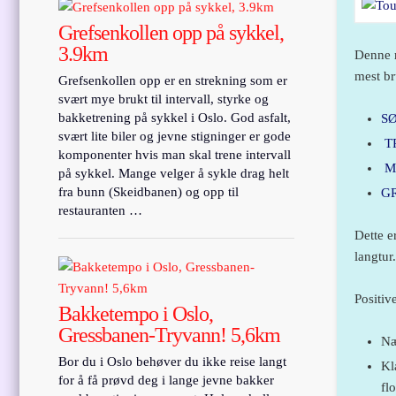
Grefsenkollen opp på sykkel,
3.9km
Denne r
mest br
Grefsenkollen opp er en strekning som er
svært mye brukt til intervall, styrke og
bakketrening på sykkel i Oslo. God asfalt,
S
svært lite biler og jevne stigninger er gode
T
komponenter hvis man skal trene intervall
M
på sykkel. Mange velger å sykle drag helt
fra bunn (Skeidbanen) og opp til
G
restauranten …
Dette e
langtur.
Positiv
Bakketempo i Oslo,
Gressbanen-Tryvann! 5,6km
Næ
Bor du i Oslo behøver du ikke reise langt
Kl
for å få prøvd deg i lange jevne bakker
fl